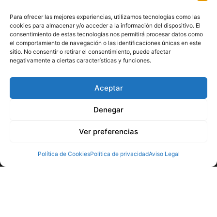
Para ofrecer las mejores experiencias, utilizamos tecnologías como las
cookies para almacenar y/o acceder a la información del dispositivo. El
consentimiento de estas tecnologías nos permitirá procesar datos como
el comportamiento de navegación o las identificaciones únicas en este
sitio. No consentir o retirar el consentimiento, puede afectar
negativamente a ciertas características y funciones.
Aceptar
Utilizamos cookies para ofrecerte la mejor experiencia en
Denegar
nuestra web.
Puedes aprender más sobre qué cookies utilizamos o
Ver preferencias
desactivarlas en los
ajustes
.
Aceptar
Política de Cookies
Política de privacidad
Aviso Legal