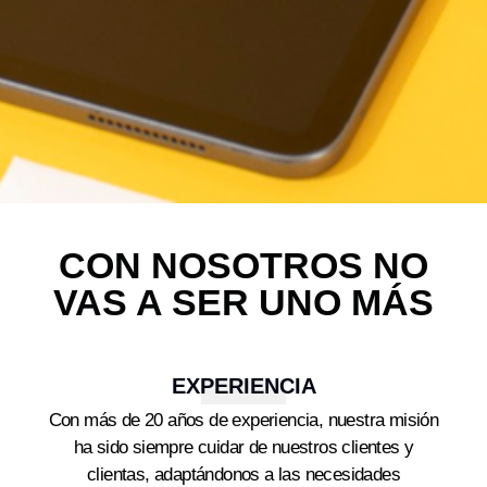
Tu online shop en
CON NOSOTROS NO
alcantarilla
VAS A SER UNO MÁS
Tecnología, electrónica, servicios y
mucho más.
EXPERIENCIA
Ver Tienda
Con más de 20 años de experiencia, nuestra misión
ha sido siempre cuidar de nuestros clientes y
clientas, adaptándonos a las necesidades