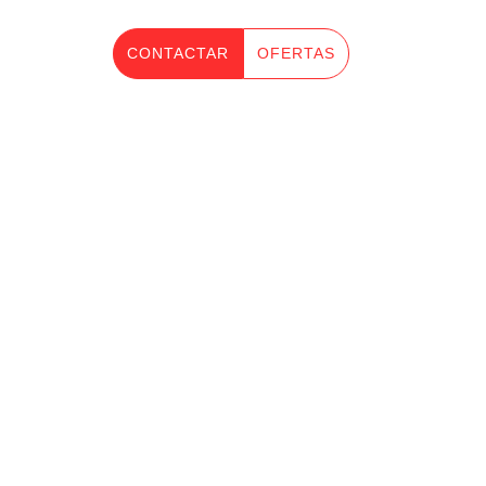
CONTACTAR
OFERTAS
¿ESTAS DE COMPRAS?
Ya sea que busques un nuevo móvil, un portátil para el
trabajo o los estudios, componentes para tu PC, pequeños
electrodomésticos o accesorios para el día a día, aquí lo
tienes todo en un solo lugar. Con precios competitivos,
garantía en todos nuestros productos y atención al cliente